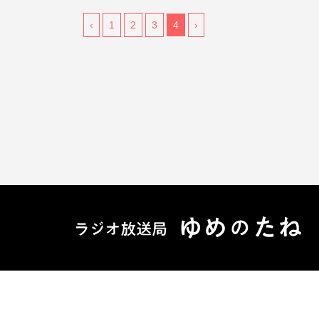
‹
1
2
3
4
›