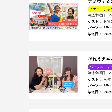
ナミウテ☆
イエローチャ
毎週木曜日｜22:
ゲスト
：
NAT
パーソナリテ
放送日
：
202
それええや
パープルチャ
毎週金曜日｜20:
ゲスト
：
松本
パーソナリテ
放送日
：
202