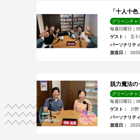
「十人十色
グリーンチャ
毎週日曜日｜09:
ゲスト
：
五十
パーソナリテ
放送日
：
202
脱力魔法の
グリーンチャ
毎週日曜日｜08:
ゲスト
：
川野
パーソナリテ
放送日
：
202