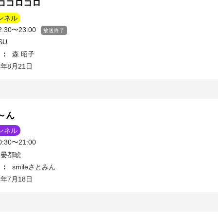
ココロコロ
ンネル
30〜23:00
放送終了
SU
ィ
：
森 昭子
5年8月21日
～ん
ンネル
30〜21:00
 晏都琥
ィ
：
smileさとみん
5年7月18日