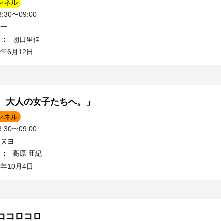
ンネル
30〜09:00
忠一
ィ
：
朝日里佳
5年6月12日
。大人の女子たちへ。」
ンネル
30〜09:00
キヌヨ
ィ
：
高原 亜紀
5年10月4日
ココロコロ