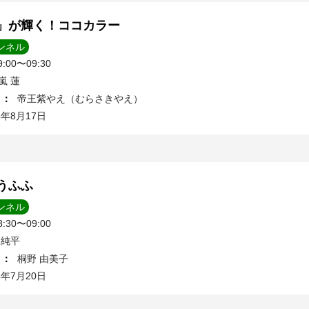
」が輝く！ココカラー
ンネル
00〜09:30
嵐 蓮
ィ
：
帝王紫やえ（むらさきやえ）
5年8月17日
うふふ
ンネル
30〜09:00
 純平
ィ
：
桐野 由美子
5年7月20日