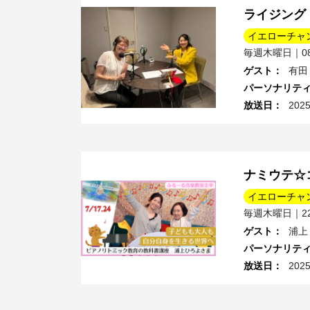
ライジング
イエローチャ
毎週木曜日｜08:
ゲスト
：
有田
パーソナリテ
放送日
：
202
ナミウテ☆
イエローチャ
毎週木曜日｜22:
ゲスト
：
浦上
パーソナリテ
放送日
：
202