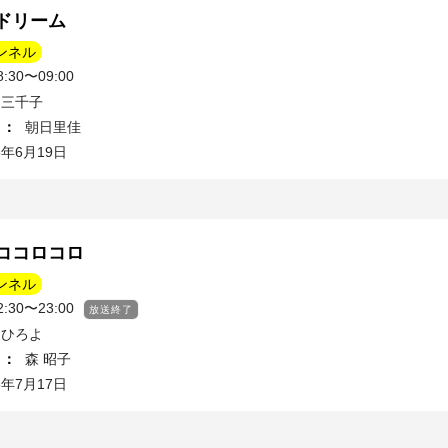
ドリーム
ンネル
30〜09:00
 三千子
ィ
：
朝日里佳
5年6月19日
ココロコロ
ンネル
30〜23:00
放送終了
 ひろよ
ィ
：
森 昭子
5年7月17日