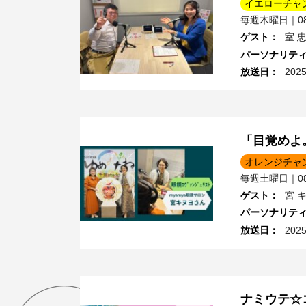
イエローチャ
毎週木曜日｜08:
ゲスト
：
室 
パーソナリテ
放送日
：
202
「目覚めよ
オレンジチャ
毎週土曜日｜08:
ゲスト
：
宮 
パーソナリテ
放送日
：
202
ナミウテ☆