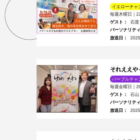
イエローチャ
毎週木曜日｜22:
ゲスト
：
石渡
パーソナリテ
放送日
：
202
それええや
パープルチャ
毎週金曜日｜20:
ゲスト
：
石山
パーソナリテ
放送日
：
202