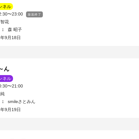
ンネル
30〜23:00
放送終了
 智花
ィ
：
森 昭子
5年9月18日
～ん
ンネル
30〜21:00
 純
ィ
：
smileさとみん
5年9月19日