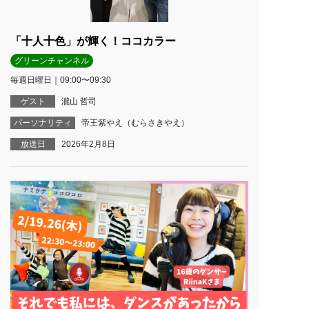
「十人十色」が輝く！ココカラー
グリーンチャンネル
毎週日曜日｜09:00〜09:30
ゲスト
瀧山 哲司
パーソナリティ
帝王紫やえ（むらさきやえ）
放送日
2026年2月8日