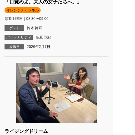
「目覚めよ。大人の女子たちへ。」
オレンジチャンネル
毎週土曜日｜08:30〜09:00
ゲスト
鈴木 路可
パーソナリティ
高原 亜紀
放送日
2026年2月7日
ライジングドリーム