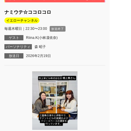
ナミウテ☆ココロコロ
イエローチャンネル
毎週木曜日｜22:30〜23:00
放送終了
ゲスト
Riina.K(小林凜依奈)
パーソナリティ
森 昭子
放送日
2026年2月19日