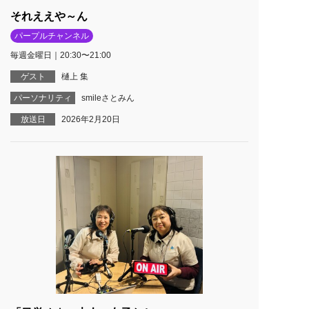
それええや～ん
パープルチャンネル
毎週金曜日｜20:30〜21:00
ゲスト
樋上 集
パーソナリティ
smileさとみん
放送日
2026年2月20日