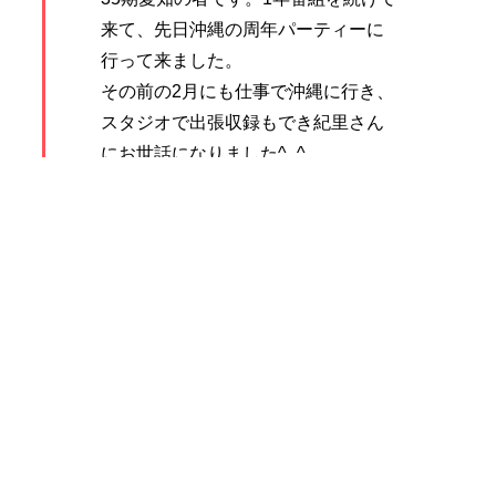
来て、先日沖縄の周年パーティーに
行って来ました。
その前の2月にも仕事で沖縄に行き、
スタジオで出張収録もでき紀里さん
にお世話になりました^_^
慰霊の日に関してよりこさんの想い
溢れた回に対し、生半可な気持ちで
コメントを付けてはいけないような
気もしつつ、素通りは出来ませんで
した。
沖縄という特別な場所。
そこに生まれ暮らす方々の想いは計
り知れないものなのだな、と改めて
教えてもらえたような気がします。
ついワクワクとチャラチャラと訪れ