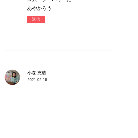
あやかろう
返信
小森 充茄
2021-02-18
勿論
返信