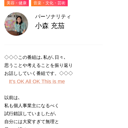
美容・健康
音楽・文化・芸術
パーソナリティ
小森 充茄
◇◇◇この番組は､私が､日々､
思うことや考えることを
振り返り
お話ししていく番組です。
◇◇◇
It’s OK All OK This is me
以前は､
私も個人事業主になるべく
試行錯誤していましたが､
自分には大変すぎて無理と