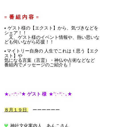
番 組 内 容
=
=
ゲスト様の【エクスト】から、気づきなどを
◉
シェア！！
又、ゲスト様のイベント情報や、熱い思いな
ども伺いながら応援！！
マイトリー自身の 人生でこれはｔ思う【エク
◉
スト】や
気になる言葉（言霊）・神仏や占術などなど
番組内でメッセージのご紹介も！
:
･
:
･
★
｡
･
:*:
･
°
★
ゲ
スト 様
★
°
*
｡
★
８月１９日
ーーーーーー
Ψ
神社文化案内人 あんこさん