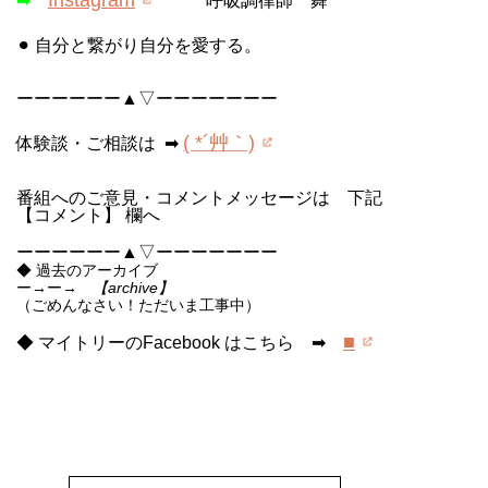
➡
呼吸調律師 舞
⚫︎
自分と繋がり自分を愛する。
ーーーーーー▲▽ーーーーーーー
( *´艸｀)
体験談・ご相談は ➡
番組へのご意見・コメントメッセージは 下記
【コメント】 欄へ
ーーーーーー▲▽ーーーーーーー
◆ 過去のアーカイブ
ー→ー→
【archive】
（ごめんなさい！ただいま工事中）
■
◆ マイトリーのFacebook はこちら ➡