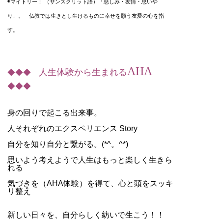
◉マイトリー：
（サンスクリット語）
「慈しみ・友情・思いや
り」。
仏教では生きとし生けるものに幸せを願う友愛の心を指
す。
AHA
人生体験から生まれる
◆◆◆
◆◆◆
身の回りで起こる出来事。
人それぞれのエクスペリエンス Story
自分を知り自分と繋がる。(*^。^*)
思いよう考えようで人生はもっと楽しく生きら
れる
気づきを（AHA体験）を得て、心と頭をスッキ
リ整え
新しい日々を、自分らしく紡いで生こう！！