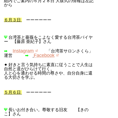
組内でご案内の６月２８日 大祓式の情報は左記
から
６月３日
ーーーーーー
Ψ
台湾茶と薔薇をこよなく愛する台湾茶バイヤ
ー 【藤原 亜紀子】さん
Instagram
➡
「台湾茶サロンさくら」
Facebook
運営
➡
⚫︎ 好きと言う気持ちに素直に従うことで人生は
自然と道がひらけて行く。
人と心を通わせる時間の尊さや、自分自身に還
る大切さを学ぶ。
５月６日
ーーーーーー
Ψ
長いお付き合い。尊敬する旧友 【きの
こ】さん