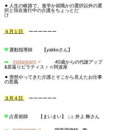
⚫︎ 人生の岐路で、進学か就職かの選択以外の選
択と現在進行中の介護をちょっとだ
け
４月１日
ーーーーーー
Ψ
運動指導師 【yakkoさん】
Instagram
40歳からの代謝アップ
➡
&若返りピラティスｉｎ阿波座
⚫︎ 突然やってきた介護とそこから見えたお仕事
の意義
３月４日
ーーーーーー
Ψ
占星術師 【まいまい】
井上 舞さん
こと
Instagram