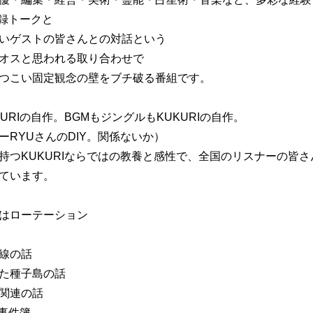
聞録トークと
いゲストの皆さんとの対話という
オスと思われる取り合わせで
つこい固定観念の壁をブチ破る番組です。
URIの自作。BGMもジングルもKUKURIの自作。
ーRYUさんのDIY。関係ないか）
持つKUKURIならではの教養と感性で、全国のリスナーの皆
ています。
はローテーション
線の話
た種子島の話
関連の話
の事件簿