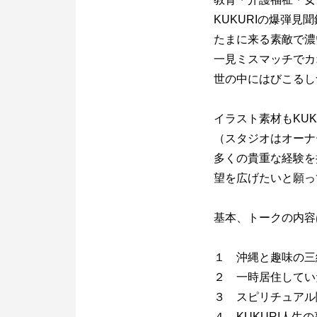
KUKURIの爆弾見
たまに来る素敵で濃
一見ミスマッチでカ
世の中にはびこるし
イラスト素材もKUK
（スタジオはオーナ
多くの貴重な経験を
望を広げたいと願っ
基本、トークの内容
１ 沖縄と趣味の三
２ 一時居住してい
３ スピリチュアル
４ KUKURI人生