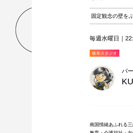
固定観念の壁を
毎週水曜日｜22:0
岐阜スタジオ
パ
KU
南国情緒あふれる三
教育・介護福祉・女