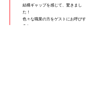
結構ギャップを感じて、驚きまし
た！
色々な職業の方をゲストにお呼びす
ると、
いろんな趣味にも出会いますね。
これからも、番組を聴かせていただ
きます！
がんばって行きましょうね(^▽^)/
返信
まじシモンヌ
2023-09-15