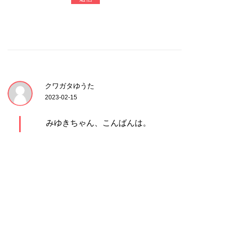
クワガタゆうた
2023-02-15
みゆきちゃん、こんばんは。
クワガタゆうたです〜^_^
ラジオのパーソナリティー、
おめでとうございます！！
本当にデビューしたんだね〜
すごいなぁ！！！