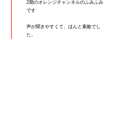
2期のオレンジチャンネルのふみふみ
です
声が聞きやすくて、ほんと素敵でし
た。
真似したいなぁと思いました。
うわー朝の木曜ラジオが楽しみにな
りそうです
カフェもとってもいいですね。
病気になる前に出来ること、大事だ
なぁ。また聞かせてもらいますね。
返信