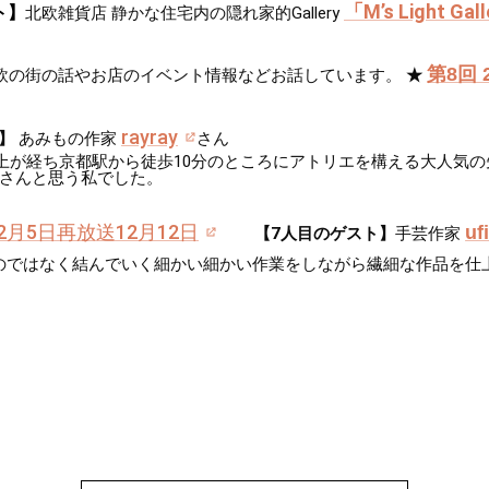
「M’s Light Gal
ト】
北欧雑貨店 静かな住宅内の隠れ家的Gallery
第8回 
欧の街の話やお店のイベント情報など
お話しています。
★
rayray
】
あみもの作家
さん
が経ち京都駅から徒歩10分のところにアトリエを構える大人気
ayさんと思う私でした。
12月5日再放送12月12日
uf
【7人目のゲスト】
手芸作家
のではなく結んでいく細かい細かい作業をしながら
繊細な作品を仕上げて