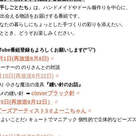
手しごとたち」
は、ハンドメイドやドール服作りを中心に、
て出会える物語をお届けする番組です。
なたの暮らしにちょっとした手づくりの彩りを添えたい。
ととき、どうぞお楽しみください。
ube番組登録もよろしくお願いします(*'▽')
8月1日(再放送8月8日)
ーナーの のりさんとの対談
月15日(再放送8月22日)
り 小さな魔法の道具
『縫い針のお話』
cloverブラック針
の縫い針 ➡
月5日(再放送9月12日）
ビーズアーティスト3ｄよーこちゃん
 よいことだ♪
キュートでマニアック 個性的で立体的な
ビーズ