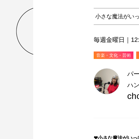
小さな魔法がい
毎週金曜日｜12:3
音楽・文化・芸術
パ
ハ
ch
❤
小さな魔法がいっ