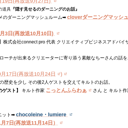
月19日(再放送9月27日)
の道具
『隠す見せるのダーニングのお話』
cloverダーニングマッシ
のダーニングマッシュルーム➡
0月3日(再放送10月10日)
】
株式会社connect pro 代表 クリエイティブビジネスアドバイ
ーチが出来るクリエーターに寄り添う素敵なちーさんの話を
10月17日(再放送10月24日
)
の歴史を少し その後2人ゲストを交えてキルトのお話。
こっとんふらわぁ
のゲスト】
キルト作家
さん と キルト
chocoleine・lumiere
ニット➡
11月7日(再放送11月14日）