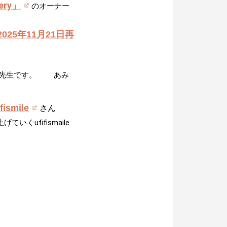
lery」
のオーナー
2025年11月21日再
の先生です。 あみ
ifismile
さん
いくufifismaile