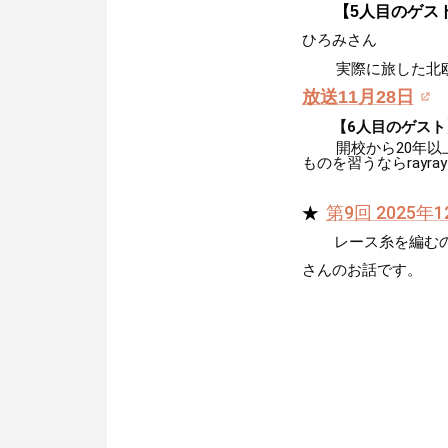
【5人目のゲス
ひろみさん
実際に旅した北
放送11月28日
【6人目のゲスト
開校から20年以上
ものを習うならrayr
第9回 2025年
★
レース糸を編む
さんのお話です。