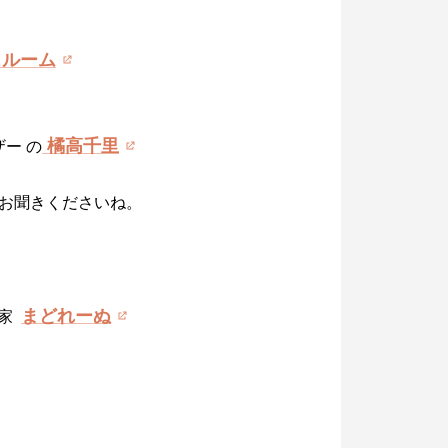
ュルーム
橘高千里
ザー の
お聞きくださいね。
まどれーぬ
作家