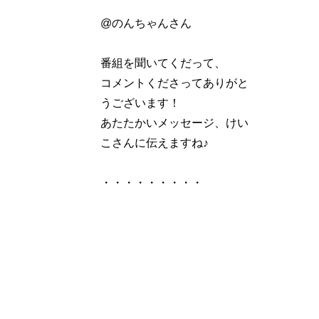
@のんちゃんさん
番組を聞いてくだって、
コメントくださってありがと
うございます！
あたたかいメッセージ、けい
こさんに伝えますね♪
・・・・・・・・・
反省や後悔は絶えませんが
過去は戻ることはできないし
今と未来しかないから
・・・・・・・・・
↑