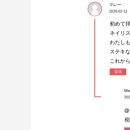
マレー
2026-02-11
初めて
ネイリ
わたし
ステキ
これか
返信
Me
202
@
視