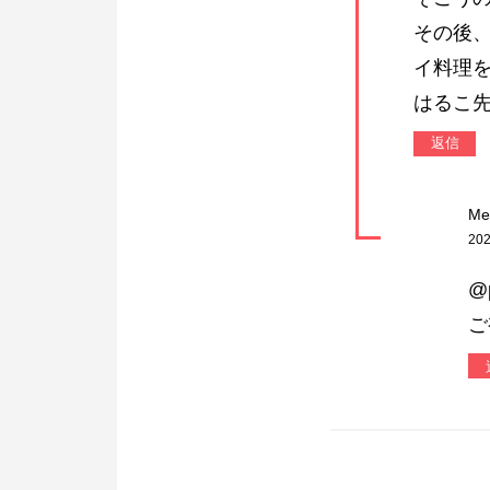
その後
イ料理
はるこ
返信
Me
202
@
ご