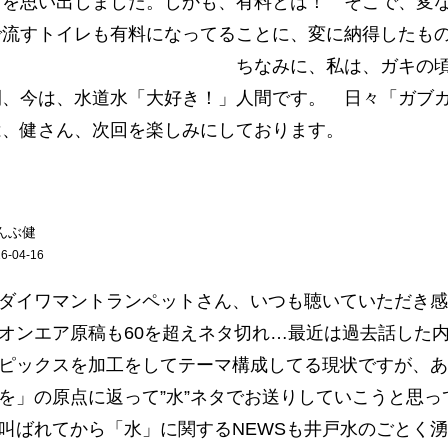
とを思い出しました。しかも、有料とは！ そこで、変
で流すトイレも有料になってることに、変に納得したも
 ちなみに、私は、ガキの頃は井
間、今は、水道水「大好き！」人間です。 日々「ガブ
は、健さん、次回を楽しみにしております。
んぶ健
6-04-16
ダイワマントランペットさん、いつも聴いていただき感
ンエア原稿も60を超えネタ切れ…最近は過去話した
ピックスを加工をしてテーマ構成してる現状ですが、あ
を」の原点に返って”水”ネタでお送りしていこうと思っ
叫ばれてから「水」に関するNEWSも井戸水のごとく