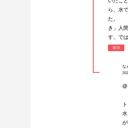
いたこ
ら、水
た。
き」人
す。で
返信
な
202
@
オ
ト
水
が