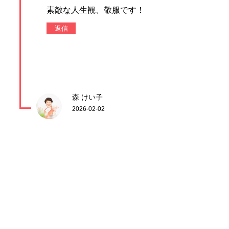
素敵な人生観、敬服です！
返信
森 けい子
2026-02-02
@ただの全盲のおっさん！桂
田元太郎さん
メッセージ頂き
ありがとうございます
返信