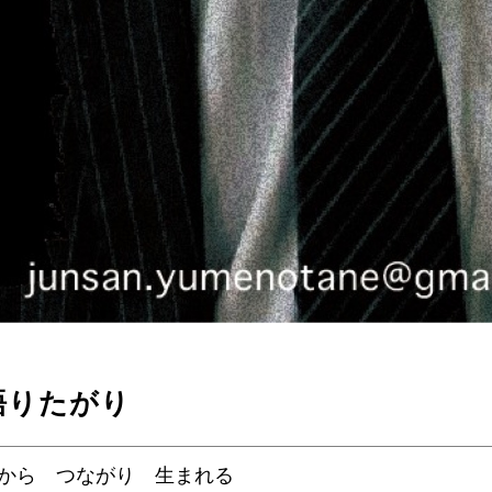
。語りたがり
”から つながり 生まれる