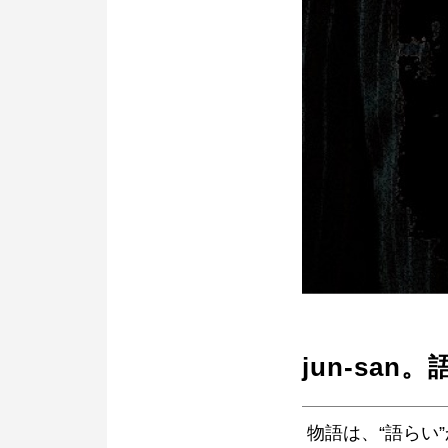
jun-san
物語は、“語らい