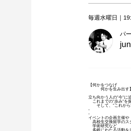
毎週水曜日｜19:3
パ
ju
【何かをつなげ
何かを生み出す
立ち向かう人の“今“に
これまでの“歩み“
そして、“これから
-
-
イベントの企画主催や
高校生交換留学のス
学術研究など
多岐にわたる活動を