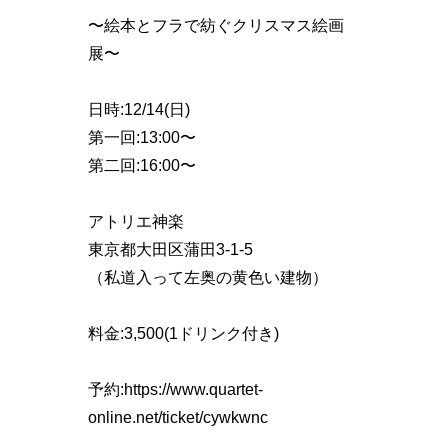
〜絵本とフラで紡ぐクリスマス絵画
展〜
日時:12/14(日)
第一回:13:00〜
第二回:16:00〜
アトリエ神楽
東京都大田区蒲田3-1-5
（私道入って左奥の黄色い建物）
料金:3,500(1ドリンク付き)
予約:⁦https://www.quartet-
online.net/ticket/cywkwnc⁩