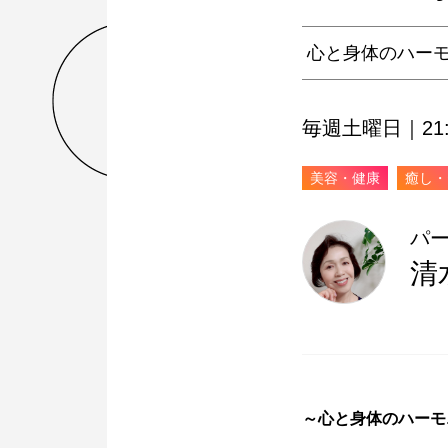
心と身体のハー
毎週土曜日｜21:3
美容・健康
癒し・
パ
清
～心と身体のハーモ