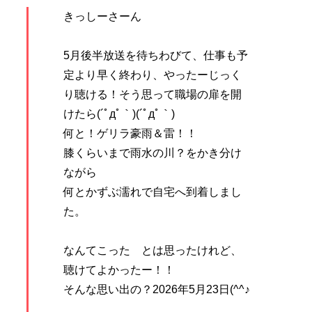
きっしーさーん
5月後半放送を待ちわびて、仕事も予
定より早く終わり、やったーじっく
り聴ける！そう思って職場の扉を開
けたら(´ﾟдﾟ｀)(´ﾟдﾟ｀)
何と！ゲリラ豪雨＆雷！！
膝くらいまで雨水の川？をかき分け
ながら
何とかずぶ濡れで自宅へ到着しまし
た。
なんてこった とは思ったけれど、
聴けてよかったー！！
そんな思い出の？2026年5月23日(^^♪