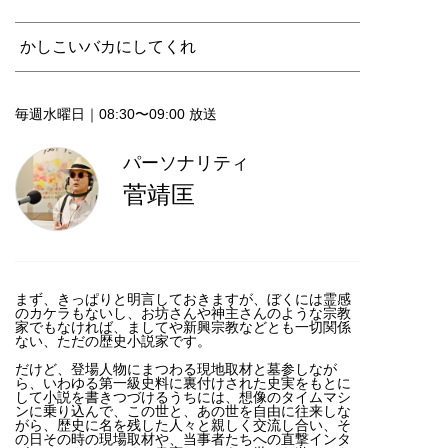
かしこいバカにしてくれ
毎週水曜日｜08:30〜09:00 放送
パーソナリティ
菅靖匡
まず、きっぱりと明言しておきますが、ぼくには霊感
のカケラもないし、お坊さんや神主さんのような宗教
家でもなければ、ましてや新興宗教などとも一切関係
ない、ただの歴史小説家です。
だけど、登場人物にまつわる現地取材と墓参しなが
ら、いわゆる第一級史料に裏付けされた史実をもとに
して小説を書きつづけるうちには、想像のタイムマシ
ンに乗り込んで、この世と、あの世を自由に往来しな
がら、歴史に名を残した人々と親しく交流し合い、そ
の日その時の現場取材や、当事者たちへの直撃インタ