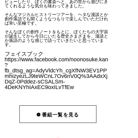
ビューしたり、ぼくの書斎へと、あの世から遊びにき
てくれるような気分も味わってきました。
そんなマジカルヒストリーツアーを、ヘタな漫談とか
創作落語でも聞くようなつもりで楽しんでいただけれ
ば幸い至極です。
そんなぼくの創作ノートをもとに、ぼくたちの大宇宙
が誕生してから今日にいたる歴史さまざまを、漫談と
か落語のような感じで語っていきたいと思っていま
す。
フェイスブック
https://www.facebook.com/noonosuke.kan
?
fb_dtsg_ag=AdyVldcYh_cgXfNW3EV1PP
mhizyezLJ9teWCnL7Ov6nV0Q%3AAdxXj
DqZ-0Pddez-sCSALSm-
4DeKNYhIAxEC9oxILvTfEw
番組一覧を見る