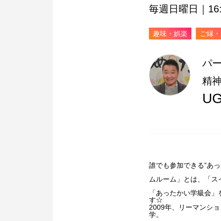
毎週日曜日｜16:0
趣味・娯楽
ご縁
パ
精
U
誰でも参加できる”あった
ムルーム」とは、「ス
「あったかい学級会」
す☆
2009年、リーマンシ
学。