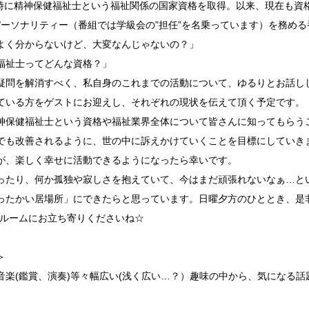
と同時に精神保健福祉士という福祉関係の国家資格を取得。以来、現在も資
パーソナリティー（番組では学級会の”担任”を名乗っています）を務める
く分からないけど、大変なんじゃないの？」
福祉士ってどんな資格？」
疑問を解消すべく、私自身のこれまでの活動について、ゆるりとお話し
ている方をゲストにお迎えし、それぞれの現状を伝えて頂く予定です。
神保健福祉士という資格や福祉業界全体について皆さんに知ってもらう
でも改善されるように、世の中に訴えかけていくことを目標にしていき
が、楽しく幸せに活動できるようになったら幸いです。
ったり、何か孤独や寂しさを抱えていて、今はまだ頑張れないなぁ…と
ったかい居場所」にできたらと思っています。日曜夕方のひととき、是
ムルームにお立ち寄りくださいね☆
＞
音楽(鑑賞、演奏)等々幅広い(浅く広い…？）趣味の中から、気になる話