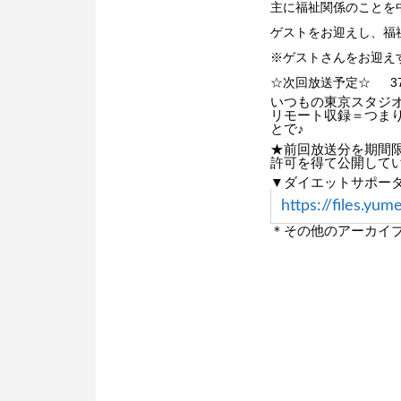
主に福祉関係のことを
ゲストをお迎えし、福
※ゲストさんをお迎え
☆次回放送予定☆ 3
いつもの東京スタジ
リモート収録＝つま
とで♪
★前回放送分を期間限
許可を得て公開して
▼ダイエットサポー
https://files.
＊その他のアーカイブは