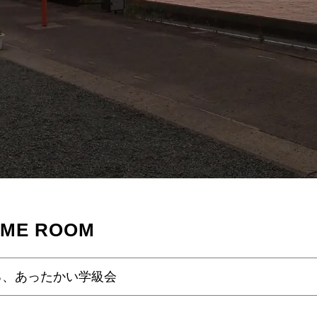
OME ROOM
る、あったかい学級会