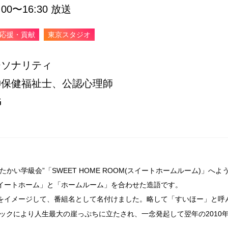
0〜16:30 放送
・応援・貢献
東京スタジオ
ーソナリティ
神保健福祉士、公認心理師
G
かい学級会”「SWEET HOME ROOM(スイートホームルーム)」へよ
イートホーム」と「ホームルーム」を合わせた造語です。
をイメージして、番組名として名付けました。
略して「すいほー」と呼
ョックにより人生最大の崖っぷちに立たされ、一念発起して翌年の2010